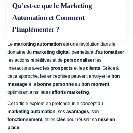
Qu’est-ce que le Marketing
Automation et Comment
l’Implémenter ?
Le
marketing automation
est une révolution dans le
domaine du
marketing digital
, permettant d’
automatiser
les actions répétitives et de
personnaliser
les
interactions avec les
prospects
et les
clients
. Grâce à
cette approche, les entreprises peuvent envoyer le
bon
message
à la
bonne personne
au
bon moment
,
optimisant ainsi leurs
efforts marketing
.
Cet article explore en profondeur le concept du
marketing automation
, ses
avantages
, son
fonctionnement
, et les
clés
pour réussir sa
mise en
place
.