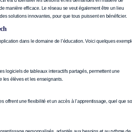
tif est d’identifier les besoins et les demandes en matière de
de manière efficace. Le réseau se veut également être un lieu
n des solutions innovantes, pour que tous puissent en bénéficier.
ech
pplication dans le domaine de l’éducation. Voici quelques exemp
s logiciels de tableaux interactifs partagés, permettent une
 les élèves et les enseignants.
s offrent une flexibilité et un accès à l’apprentissage, quel que so
’apprentissage personnalisés, adaptés aux besoins et au rythme de