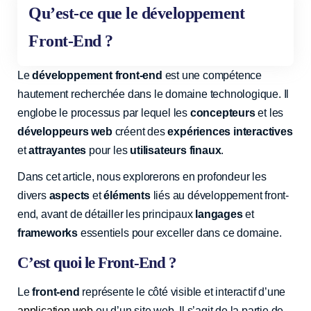
Qu’est-ce que le développement
Front-End ?
Le
développement front-end
est une compétence
hautement recherchée dans le domaine technologique. Il
englobe le processus par lequel les
concepteurs
et les
développeurs web
créent des
expériences interactives
et
attrayantes
pour les
utilisateurs finaux
.
Dans cet article, nous explorerons en profondeur les
divers
aspects
et
éléments
liés au développement front-
end, avant de détailler les principaux
langages
et
frameworks
essentiels pour exceller dans ce domaine.
C’est quoi le Front-End ?
Le
front-end
représente le côté visible et interactif d’une
application web
ou d’un site web. Il s’agit de la partie de