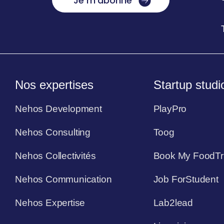
Je m'abonne
Nos expertises
Startup studi
Nehos Development
PlayPro
Nehos Consulting
Toog
Nehos Collectivités
Book My FoodTr
Nehos Communication
Job ForStudent
Nehos Expertise
Lab2lead